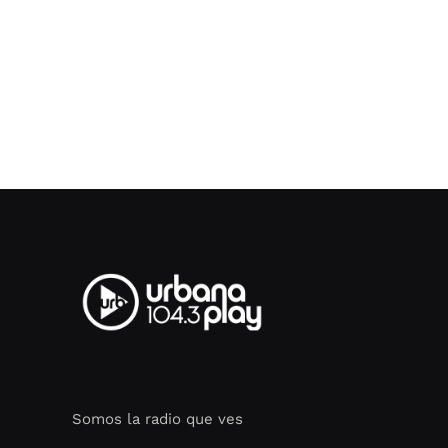
Somos la radio que ves
Seo Google Maps
COFIPOT.COM