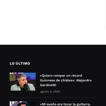
LO ÚLTIMO
«Quiero romper un récord
Guinness de chistes»: Alejandro
Gardinetti
agosto 6, 2026
«Mi sueño era tocar la guitarra.