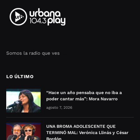
Somos la radio que ves
Seo Google Maps
COFIPOT.COM
LO ÚLTIMO
“Hace un año pensaba que no iba a
poder cantar más”: Mora Navarro
agosto 7, 2026
UNA BROMA ADOLESCENTE QUE
TERMINÓ MAL: Verónica Llinás y César
Bordón