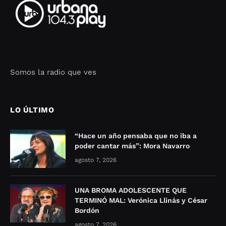
Somos la radio que ves
Seo Google Maps
COFIPOT.COM
LO ÚLTIMO
“Hace un año pensaba que no iba a
poder cantar más”: Mora Navarro
agosto 7, 2026
UNA BROMA ADOLESCENTE QUE
TERMINÓ MAL: Verónica Llinás y César
Bordón
agosto 7, 2026