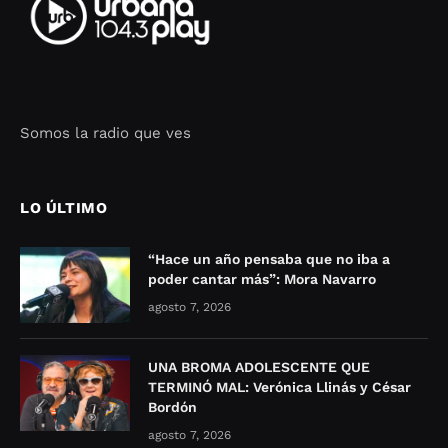
Somos la radio que ves
Seo Google Maps
COFIPOT.COM
LO ÚLTIMO
“Hace un año pensaba que no iba a
poder cantar más”: Mora Navarro
agosto 7, 2026
UNA BROMA ADOLESCENTE QUE
TERMINÓ MAL: Verónica Llinás y César
Bordón
agosto 7, 2026