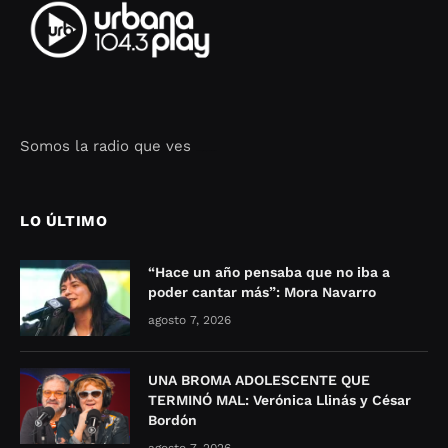
Somos la radio que ves
Seo Google Maps
COFIPOT.COM
LO ÚLTIMO
“Hace un año pensaba que no iba a
poder cantar más”: Mora Navarro
agosto 7, 2026
UNA BROMA ADOLESCENTE QUE
TERMINÓ MAL: Verónica Llinás y César
Bordón