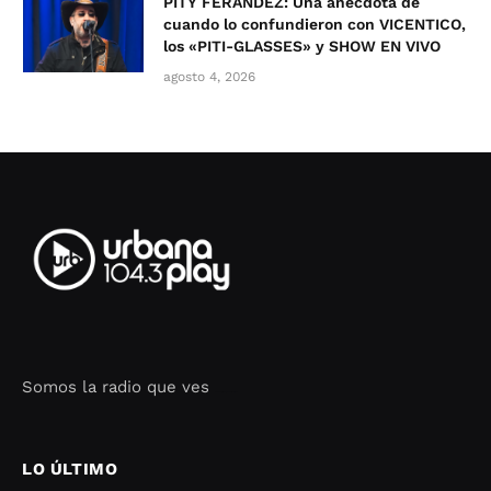
PITY FERÁNDEZ: Una anécdota de
cuando lo confundieron con VICENTICO,
los «PITI-GLASSES» y SHOW EN VIVO
agosto 4, 2026
Somos la radio que ves
Seo Google Maps
COFIPOT.COM
LO ÚLTIMO