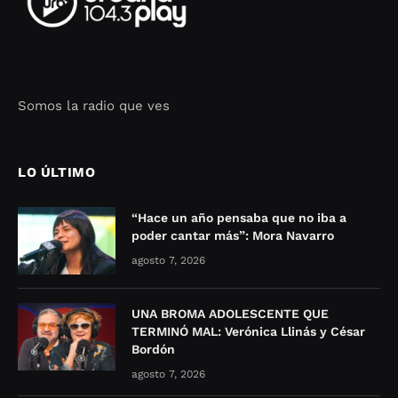
Somos la radio que ves
Seo Google Maps
COFIPOT.COM
LO ÚLTIMO
“Hace un año pensaba que no iba a
poder cantar más”: Mora Navarro
agosto 7, 2026
UNA BROMA ADOLESCENTE QUE
TERMINÓ MAL: Verónica Llinás y César
Bordón
agosto 7, 2026