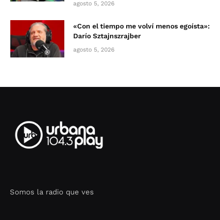
agosto 5, 2026
«Con el tiempo me volví menos egoísta»:
Darío Sztajnszrajber
agosto 5, 2026
Somos la radio que ves
Seo Google Maps
COFIPOT.COM