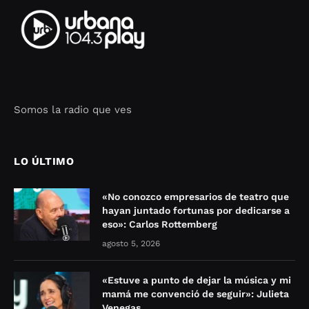
Somos la radio que ves
Seo Google Maps
COFIPOT.COM
LO ÚLTIMO
«No conozco empresarios de teatro que
hayan juntado fortunas por dedicarse a
eso»: Carlos Rottemberg
agosto 5, 2026
«Estuve a punto de dejar la música y mi
mamá me convenció de seguir»: Julieta
Venegas