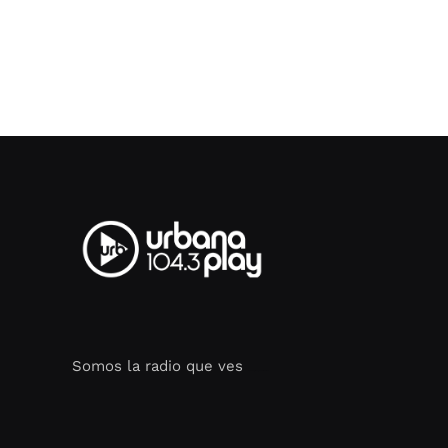
Somos la radio que ves
Seo Google Maps
COFIPOT.COM