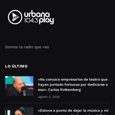
Somos la radio que ves
Seo Google Maps
COFIPOT.COM
LO ÚLTIMO
«No conozco empresarios de teatro que
hayan juntado fortunas por dedicarse a
eso»: Carlos Rottemberg
agosto 5, 2026
«Estuve a punto de dejar la música y mi