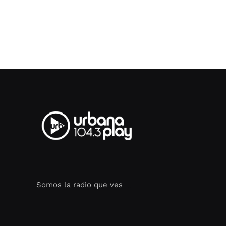
Somos la radio que ves
Seo Google Maps
COFIPOT.COM