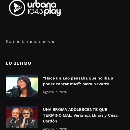
Somos la radio que ves
Seo Google Maps
COFIPOT.COM
LO ÚLTIMO
“Hace un año pensaba que no iba a
poder cantar más”: Mora Navarro
agosto 7, 2026
UNA BROMA ADOLESCENTE QUE
TERMINÓ MAL: Verónica Llinás y César
Bordón
agosto 7, 2026