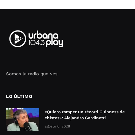
Somos la radio que ves
Seo Google Maps
COFIPOT.COM
LO ÚLTIMO
«Quiero romper un récord Guinness de
chistes»: Alejandro Gardinetti
agosto 6, 2026