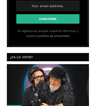
Al registrarse, acepta nuestros términos y
nuestra
política de privacidad.
¿YA LO VISTE?