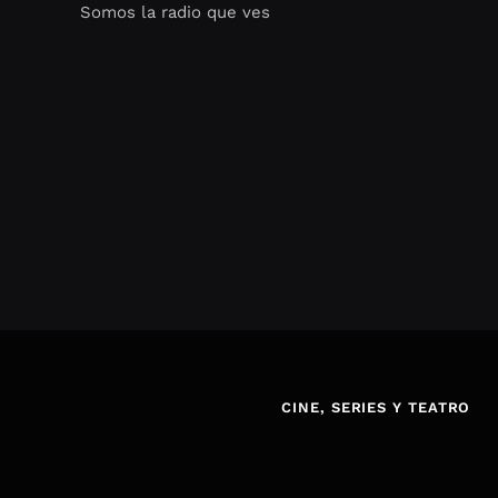
Somos la radio que ves
Seo Google Maps
COFIPOT.COM
CINE, SERIES Y TEATRO