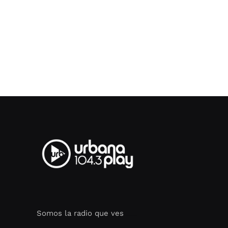
Somos la radio que ves
Seo Google Maps
COFIPOT.COM