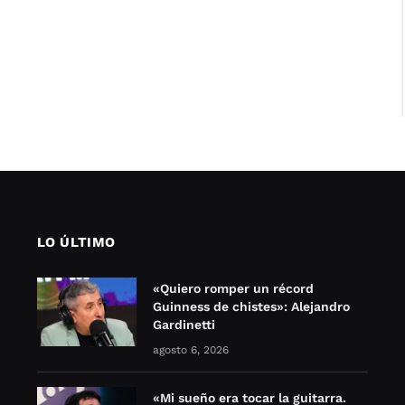
LO ÚLTIMO
«Quiero romper un récord
Guinness de chistes»: Alejandro
Gardinetti
agosto 6, 2026
«Mi sueño era tocar la guitarra.