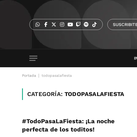
SUSCRIBIT
I
|
Portada
todopasalafiesta
CATEGORÍA:
TODOPASALAFIESTA
#TodoPasaLaFiesta: ¡La noche
perfecta de los toditos!