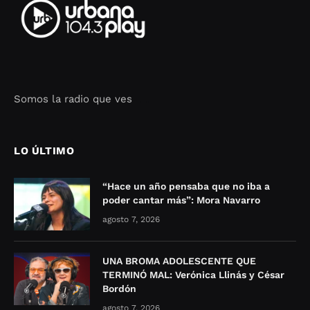
Somos la radio que ves
Seo Google Maps
COFIPOT.COM
LO ÚLTIMO
“Hace un año pensaba que no iba a
poder cantar más”: Mora Navarro
agosto 7, 2026
UNA BROMA ADOLESCENTE QUE
TERMINÓ MAL: Verónica Llinás y César
Bordón
agosto 7, 2026