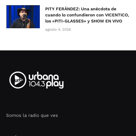
PITY FERÁNDEZ: Una anécdota de
cuando lo confundieron con VICENTICO,
los «PITI-GLASSES» y SHOW EN VIVO
agosto 4, 2026
Somos la radio que ves
Seo Google Maps
COFIPOT.COM