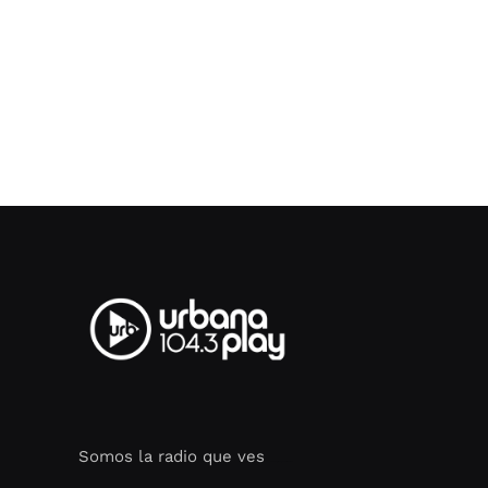
Somos la radio que ves
Seo Google Maps
COFIPOT.COM