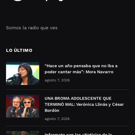
Somos la radio que ves
Seo Google Maps
COFIPOT.COM
LO ÚLTIMO
“Hace un año pensaba que no iba a
poder cantar más”: Mora Navarro
agosto 7, 2026
UNA BROMA ADOLESCENTE QUE
TERMINÓ MAL: Verónica Llinás y César
Bordón
agosto 7, 2026
Informate con las «Noticias de la