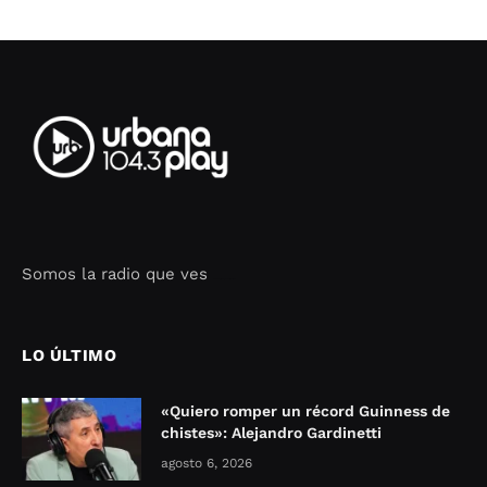
Somos la radio que ves
Seo Google Maps
COFIPOT.COM
LO ÚLTIMO
«Quiero romper un récord Guinness de
chistes»: Alejandro Gardinetti
agosto 6, 2026