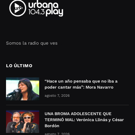
Somos la radio que ves
Seo Google Maps
COFIPOT.COM
LO ÚLTIMO
“Hace un año pensaba que no iba a
poder cantar más”: Mora Navarro
agosto 7, 2026
UNA BROMA ADOLESCENTE QUE
TERMINÓ MAL: Verónica Llinás y César
Bordón
agosto 7, 2026