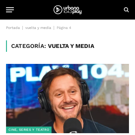
|
|
Portada
vuelta y media
Página 4
CATEGORÍA:
VUELTA Y MEDIA
CINE, SERIES Y TEATRO