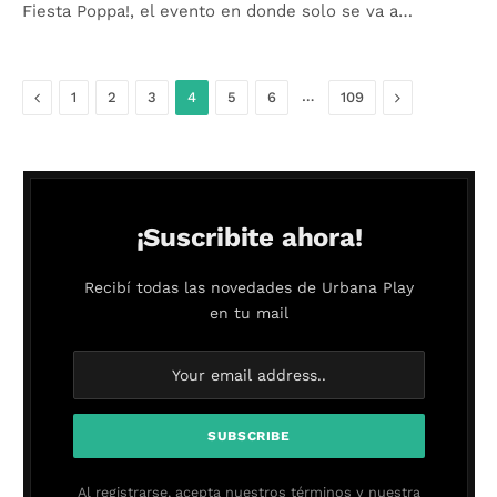
Fiesta Poppa!, el evento en donde solo se va a…
Anterior
…
Siguiente
1
2
3
4
5
6
109
¡Suscribite ahora!
Recibí todas las novedades de Urbana Play
en tu mail
Al registrarse, acepta nuestros términos y nuestra