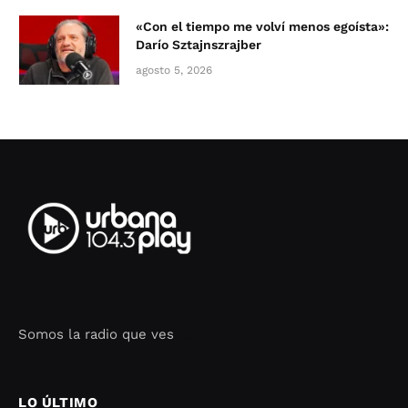
«Con el tiempo me volví menos egoísta»:
Darío Sztajnszrajber
agosto 5, 2026
Somos la radio que ves
Seo Google Maps
COFIPOT.COM
LO ÚLTIMO