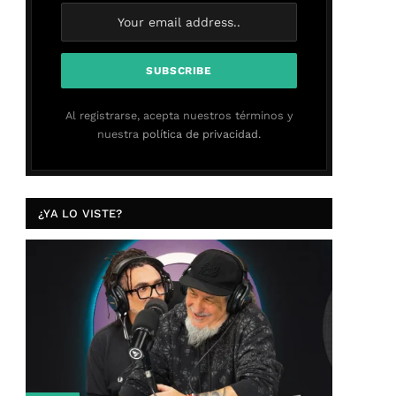
Al registrarse, acepta nuestros términos y
nuestra
política de privacidad.
¿YA LO VISTE?