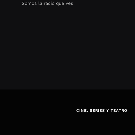
Somos la radio que ves
Seo Google Maps
COFIPOT.COM
CINE, SERIES Y TEATRO