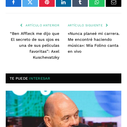
Facebook
Twitter
Pinterest
LinkedIn
Tumblr
WhatsApp
Email
ARTÍCULO ANTERIOR
ARTÍCULO SIGUIENTE
“Ben Affleck me dijo que
«Nunca planeé mi carrera.
El secreto de sus ojos es
Me encontré haciendo
una de sus películas
música»: Mía Folino canta
favoritas”: Axel
en vivo
Kuschevatzky
TE PUEDE
INTERESAR