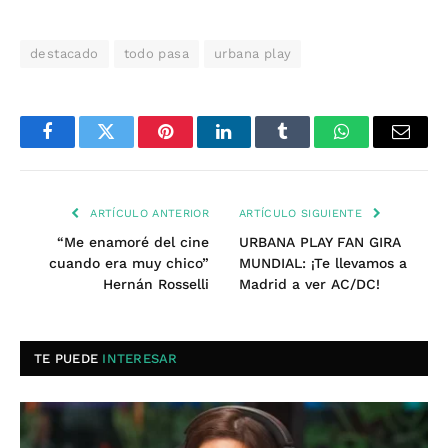
destacado
todo pasa
urbana play
Facebook
Twitter
Pinterest
LinkedIn
Tumblr
WhatsApp
Email
ARTÍCULO ANTERIOR
ARTÍCULO SIGUIENTE
“Me enamoré del cine
URBANA PLAY FAN GIRA
cuando era muy chico”
MUNDIAL: ¡Te llevamos a
Hernán Rosselli
Madrid a ver AC/DC!
TE PUEDE
INTERESAR