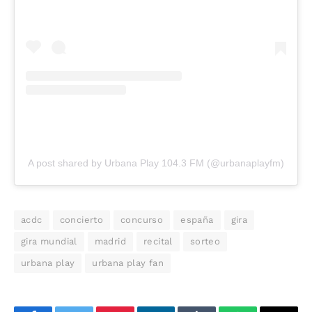
A post shared by Urbana Play 104.3 FM (@urbanaplayfm)
acdc
concierto
concurso
españa
gira
gira mundial
madrid
recital
sorteo
urbana play
urbana play fan