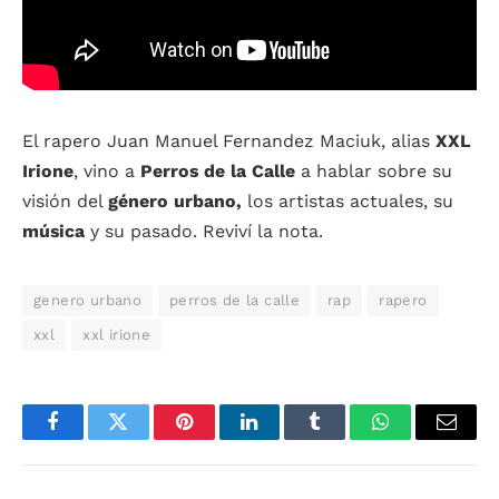
El rapero Juan Manuel Fernandez Maciuk, alias
XXL
Irione
, vino a
Perros de la Calle
a hablar sobre su
visión del
género urbano,
los artistas actuales, su
música
y su pasado. Reviví la nota.
genero urbano
perros de la calle
rap
rapero
xxl
xxl irione
Facebook
Twitter
Pinterest
LinkedIn
Tumblr
WhatsApp
Email