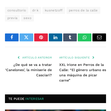
consultorio
dr k
kusnetzoff
perros de la calle
previa
sexo
Facebook
Twitter
Pinterest
LinkedIn
Tumblr
WhatsApp
Email
ARTÍCULO ANTERIOR
ARTÍCULO SIGUIENTE
¿De qué se va a tratar
XXL Irione en Perros de la
‘Canelones’, la miniserie de
Calle: “El género urbano es
Casciari?
una máquina de picar
carne”
TE PUEDE
INTERESAR