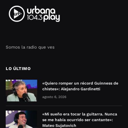
Somos la radio que ves
Seo Google Maps
COFIPOT.COM
LO ÚLTIMO
«Quiero romper un récord Guinness de
chistes»: Alejandro Gardinetti
agosto 6, 2026
«Mi sueño era tocar la guitarra. Nunca
se me había ocurrido ser cantante»:
Mateo Sujatovich