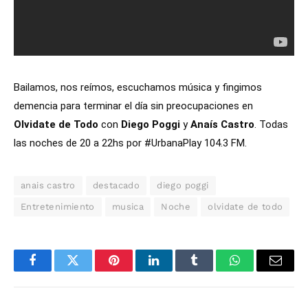
Bailamos, nos reímos, escuchamos música y fingimos
demencia para terminar el día sin preocupaciones en
Olvidate de Todo
con
Diego Poggi
y
Anaís Castro
. Todas
las noches de 20 a 22hs por
#UrbanaPlay 104.3 FM.
anais castro
destacado
diego poggi
Entretenimiento
musica
Noche
olvidate de todo
Facebook
Twitter
Pinterest
LinkedIn
Tumblr
WhatsApp
Email