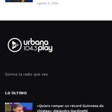
agosto 4, 2026
Somos la radio que ves
Seo Google Maps
COFIPOT.COM
LO ÚLTIMO
«Quiero romper un récord Guinness de
chistes»: Alejandro Gardinetti