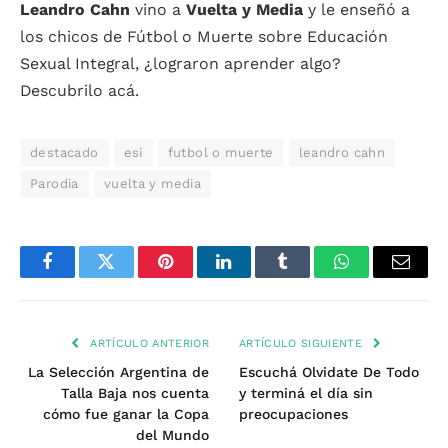
Leandro Cahn
vino a
Vuelta y Media
y le enseñó a
los chicos de Fútbol o Muerte sobre Educación
Sexual Integral, ¿lograron aprender algo?
Descubrilo acá.
destacado
esi
futbol o muerte
leandro cahn
Parodia
vuelta y media
Facebook
Twitter
Pinterest
LinkedIn
Tumblr
WhatsApp
Email
ARTÍCULO ANTERIOR
ARTÍCULO SIGUIENTE
La Selección Argentina de
Escuchá Olvidate De Todo
Talla Baja nos cuenta
y terminá el día sin
cómo fue ganar la Copa
preocupaciones
del Mundo