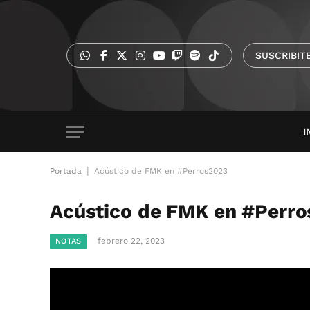
SUSCRIBIT
I
|
Portada
Acústico de FMK en #Perros2023
Acústico de FMK en #Perr
febrero 22, 2023
NOTAS