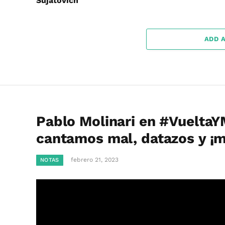
Sujatovich
ADD 
Pablo Molinari en #VueltaY
cantamos mal, datazos y ¡
febrero 21, 2023
NOTAS