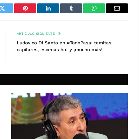
k
Twitter
Pinterest
LinkedIn
Tumblr
WhatsApp
Email
ARTÍCULO SIGUIENTE
Ludovico Di Santo en #TodoPasa: temitas
capilares, escenas hot y ¡mucho más!