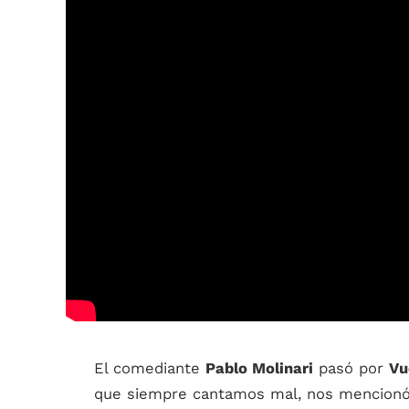
El comediante
Pablo Molinari
pasó por
Vu
que siempre cantamos mal, nos mencionó