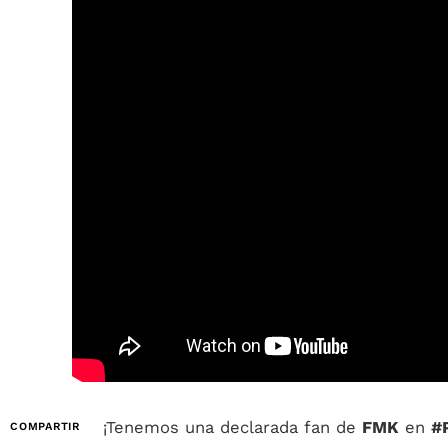
¡Tenemos una declarada fan de
FMK
en
#
COMPARTIR