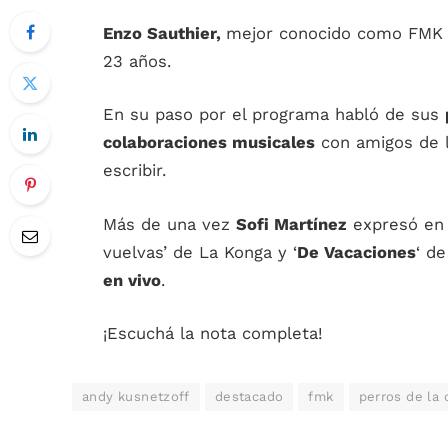
Enzo Sauthier,
mejor conocido como FMK 
23 años.
En su paso por el programa habló de sus
colaboraciones musicales
con amigos de l
escribir.
Más de una vez
Sofi Martínez
expresó en v
vuelvas’ de La Konga y ‘
De Vacaciones
‘ d
en vivo
.
¡Escuchá la nota completa!
andy kusnetzoff
destacado
fmk
perros de la 