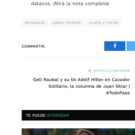
datazos. ¡Mirá la nota completa!
destacado
pablo molinari
vuelta y media
COMPARTIR.
Faceboo
ARTÍCULO ANTERIOR
Geli Raubal y su tío Adolf Hitler en Cazador
Solitario, la columna de Juan Sklar |
#TodoPasa
TE PUEDE
INTERESAR