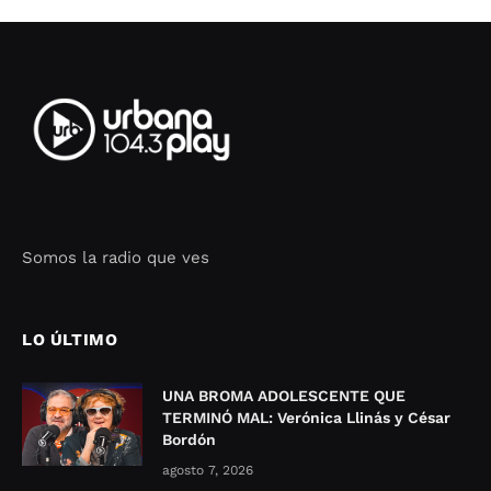
Somos la radio que ves
Seo Google Maps
COFIPOT.COM
LO ÚLTIMO
UNA BROMA ADOLESCENTE QUE
TERMINÓ MAL: Verónica Llinás y César
Bordón
agosto 7, 2026