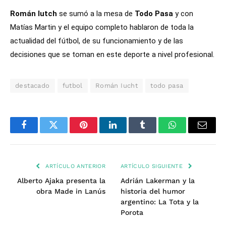
Román Iutch
se sumó a la mesa de
Todo Pasa
y con
Matías Martin y el equipo completo hablaron de toda la
actualidad del fútbol, de su funcionamiento y de las
decisiones que se toman en este deporte a nivel profesional.
destacado
futbol
Román Iucht
todo pasa
Facebook
Twitter
Pinterest
LinkedIn
Tumblr
WhatsApp
Email
ARTÍCULO ANTERIOR
ARTÍCULO SIGUIENTE
Alberto Ajaka presenta la
Adrián Lakerman y la
obra Made in Lanús
historia del humor
argentino: La Tota y la
Porota