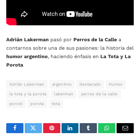
Adrián Lakerman
pasó por
Perros de la Calle
a
contarnos sobre una de sus pasiones: la historia del
humor argentino
, haciendo énfasis en
La Tota y La
Porota
Adrián Lakerman
argentino
destacado
Humor
la tota y la porota
lakerman
perros de la calle
porcel
porota
tota
Facebook
Twitter
Pinterest
LinkedIn
Tumblr
WhatsApp
Email