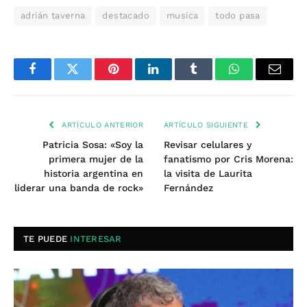
adrián taverna
destacado
musica
todo pasa
Facebook
Twitter
Pinterest
LinkedIn
Tumblr
WhatsApp
Email
ARTÍCULO ANTERIOR
ARTÍCULO SIGUIENTE
Patricia Sosa: «Soy la
Revisar celulares y
primera mujer de la
fanatismo por Cris Morena:
historia argentina en
la visita de Laurita
liderar una banda de rock»
Fernández
TE PUEDE
INTERESAR