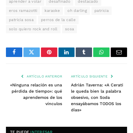
aprender a volar
desafinado
destacado
eros ramazotti
karaoke
oh darling
patricia
patricia sosa
perros de la calle
solo quiero rock and roll
sosa
Facebook
Twitter
Pinterest
LinkedIn
Tumblr
WhatsApp
Email
ARTÍCULO ANTERIOR
ARTÍCULO SIGUIENTE
«Ninguna relación es una
Adrián Taverna: «A Cerati
pérdida de tiempo»: qué
le queda bien la palabra
aprendemos de los
obsesivo, con Soda
vínculos
ensayábamos TODOS los
días»
TE PUEDE
INTERESAR