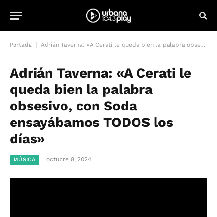
|
Portada
Adrián Taverna: «A Cerati le queda bien la palabra obsesivo, con Soda ensayábamos TODOS los días»
Adrián Taverna: «A Cerati le
queda bien la palabra
obsesivo, con Soda
ensayábamos TODOS los
días»
octubre 8, 2024
MÚSICA