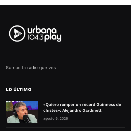
Somos la radio que ves
Seo Google Maps
COFIPOT.COM
LO ÚLTIMO
«Quiero romper un récord Guinness de
chistes»: Alejandro Gardinetti
agosto 6, 2026