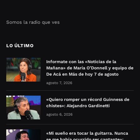
Somos la radio que ves
Seo Google Maps
COFIPOT.COM
LO ÚLTIMO
Informate con las «Noticias de la
Mañana» de María O’Donnell y equipo de
De Acá en Más de hoy 7 de agosto
agosto 7, 2026
«Quiero romper un récord Guinness de
chistes»: Alejandro Gardinetti
agosto 6, 2026
«Mi sueño era tocar la guitarra. Nunca
se me había ocurrido ser cantante»: