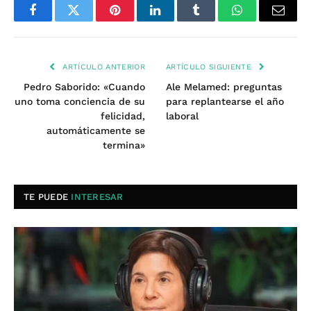
Facebook
Twitter
Pinterest
LinkedIn
Tumblr
WhatsApp
Email
ARTÍCULO ANTERIOR
ARTÍCULO SIGUIENTE
Pedro Saborido: «Cuando
Ale Melamed: preguntas
uno toma conciencia de su
para replantearse el año
felicidad,
laboral
automáticamente se
termina»
TE PUEDE
INTERESAR