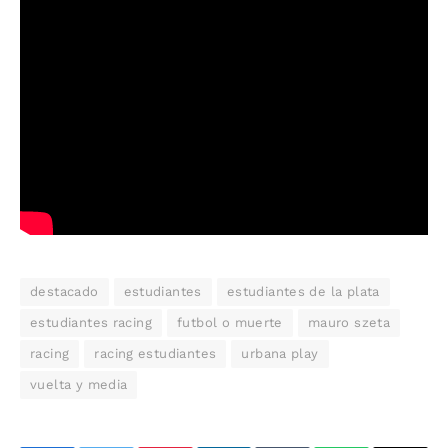
destacado
estudiantes
estudiantes de la plata
estudiantes racing
futbol o muerte
mauro szeta
racing
racing estudiantes
urbana play
vuelta y media