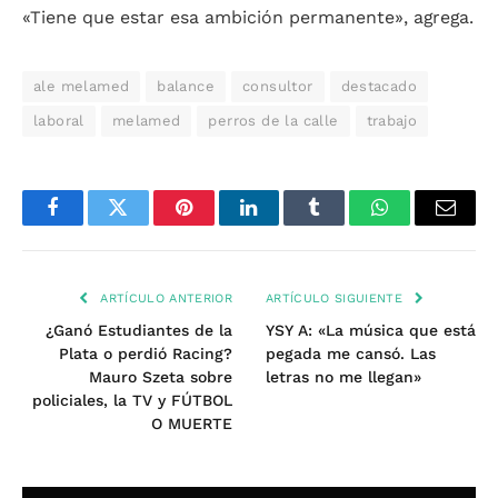
«Tiene que estar esa ambición permanente», agrega.
ale melamed
balance
consultor
destacado
laboral
melamed
perros de la calle
trabajo
Facebook
Twitter
Pinterest
LinkedIn
Tumblr
WhatsApp
Email
ARTÍCULO ANTERIOR
ARTÍCULO SIGUIENTE
¿Ganó Estudiantes de la
YSY A: «La música que está
Plata o perdió Racing?
pegada me cansó. Las
Mauro Szeta sobre
letras no me llegan»
policiales, la TV y FÚTBOL
O MUERTE