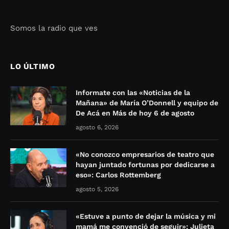
Somos la radio que ves
Seo Google Maps
COFIPOT.COM
LO ÚLTIMO
Informate con las «Noticias de la
Mañana» de María O’Donnell y equipo de
De Acá en Más de hoy 6 de agosto
agosto 6, 2026
«No conozco empresarios de teatro que
hayan juntado fortunas por dedicarse a
eso»: Carlos Rottemberg
agosto 5, 2026
«Estuve a punto de dejar la música y mi
mamá me convenció de seguir»: Julieta