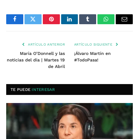
Facebook
Twitter
Pinterest
LinkedIn
Tumblr
WhatsApp
Email
ARTÍCULO ANTERIOR
ARTÍCULO SIGUIENTE
María O’Donnell y las
¡Álvaro Martín en
noticias del día | Martes 19
#TodoPasa!
de Abril
TE PUEDE
INTERESAR