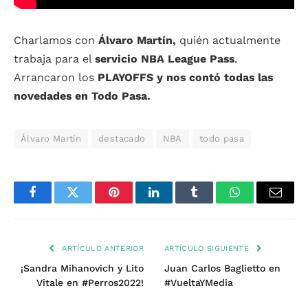
Charlamos con
Álvaro Martín,
quién actualmente
trabaja para el
servicio NBA League Pass
.
Arrancaron los
PLAYOFFS y nos contó todas las
novedades en Todo Pasa.
Álvaro Martín
destacado
NBA
todo pasa
Facebook
Twitter
Pinterest
LinkedIn
Tumblr
WhatsApp
Email
ARTÍCULO ANTERIOR
ARTÍCULO SIGUIENTE
¡Sandra Mihanovich y Lito
Juan Carlos Baglietto en
Vitale en #Perros2022!
#VueltaYMedia