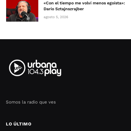
«Con el tiempo me volví menos egoísta»:
Darío Sztajnszrajber
agosto 5, 2026
Somos la radio que ves
Seo Google Maps
COFIPOT.COM
LO ÚLTIMO