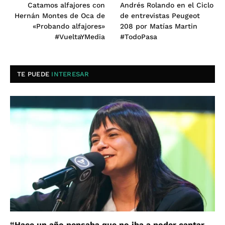
Catamos alfajores con
Andrés Rolando en el Ciclo
Hernán Montes de Oca de
de entrevistas Peugeot
«Probando alfajores»
208 por Matías Martin
#VueltaYMedia
#TodoPasa
TE PUEDE
INTERESAR
“Hace un año pensaba que no iba a poder cantar