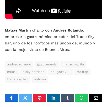
Matías Martin
charló con
Andrés Rolando
,
empresario gastronómico creador del Trade Sky
Bar, uno de los rooftops más lindos del mundo y
con la mejor vista de Buenos Aires.
andres rolando
gastronomia
matias martin
messi
nicky harrison
peugeot 208
rooftop
trade sky bar
uptown
Facebook
Twitter
Pinterest
LinkedIn
Tumblr
WhatsApp
Email