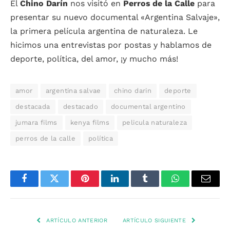
El
Chino Darín
nos visitó en
Perros de la Calle
para
presentar su nuevo documental «Argentina Salvaje»,
la primera película argentina de naturaleza. Le
hicimos una entrevistas por postas y hablamos de
deporte, política, del amor, ¡y mucho más!
amor
argentina salvae
chino darin
deporte
destacada
destacado
documental argentino
jumara films
kenya films
pelicula naturaleza
perros de la calle
política
Facebook
Twitter
Pinterest
LinkedIn
Tumblr
WhatsApp
Email
ARTÍCULO ANTERIOR
ARTÍCULO SIGUIENTE