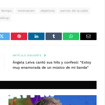
l tiempo
motivacion
objetivos
perros de la calle
skhop
k
Twitter
Pinterest
LinkedIn
Tumblr
WhatsApp
Email
ARTÍCULO SIGUIENTE
Ángela Leiva cantó sus hits y confesó: “Estoy
muy enamorada de un músico de mi banda”