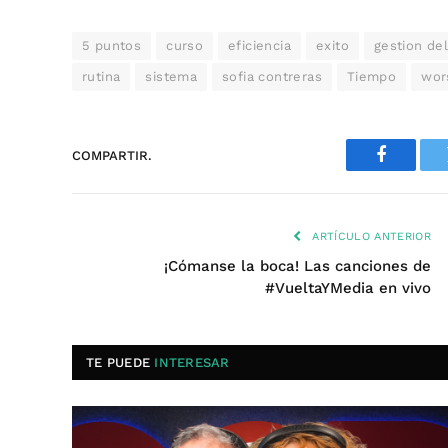
5 puntos
curso
eficiencia
exito
gestion de
rutina
sistema
sofia contreras
Tiempo
wor
COMPARTIR.
Faceboo
ARTÍCULO ANTERIOR
¡Cómanse la boca! Las canciones de
#VueltaYMedia en vivo
TE PUEDE
INTERESAR