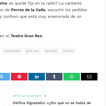
eiva
se quede fija en la radio? La cantante
ipo de
Perros de la Calle
, escuchó los pedidos
s y confesó que está muy enamorada de un
 en el
Teatro Gran Rex.
destacado
gran rex
karaoke
perros
k
Twitter
Pinterest
LinkedIn
Tumblr
WhatsApp
Email
ARTÍCULO SIGUIENTE
Delfina Pignatiello: «¿Por qué no se habla de