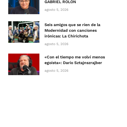
GABRIEL ROLÓN
agosto 5, 2026
Seis amigos que se ríen de la
Modernidad con canciones
irónicas: La Chirichota
agosto 5, 2026
«Con el tiempo me volví menos
egoísta»: Darío Sztajnszrajber
agosto 5, 2026