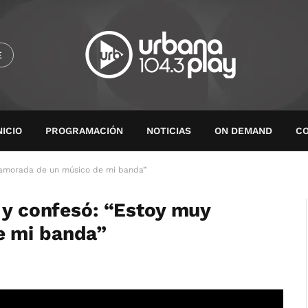
E
NICIO
PROGRAMACIÓN
NOTICIAS
ON DEMAND
C
enamorada de un músico de mi banda”
 y confesó: “Estoy muy
e mi banda”