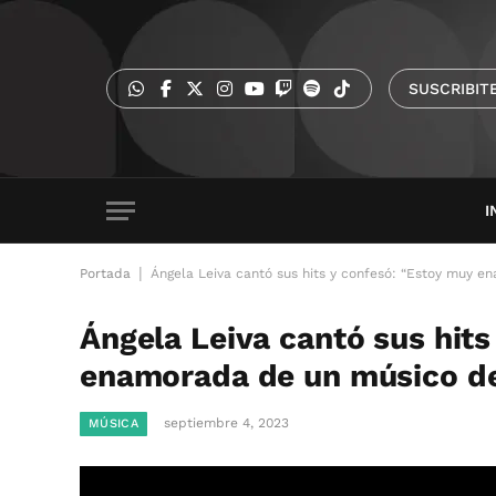
SUSCRIBIT
I
|
Portada
Ángela Leiva cantó sus hits y confesó: “Estoy muy 
Ángela Leiva cantó sus hits
enamorada de un músico d
septiembre 4, 2023
MÚSICA