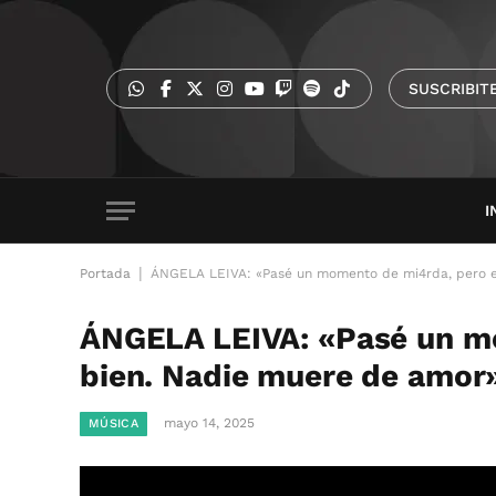
SUSCRIBIT
I
|
Portada
ÁNGELA LEIVA: «Pasé un momento de mi4rda, pero e
ÁNGELA LEIVA: «Pasé un m
bien. Nadie muere de amor
mayo 14, 2025
MÚSICA