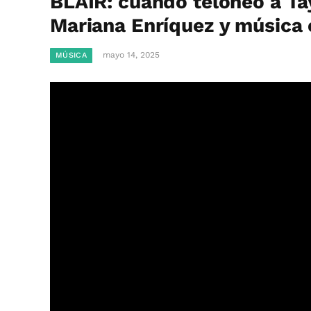
BLAIR: cuando teloneó a Tay
Mariana Enríquez y música 
mayo 14, 2025
MÚSICA