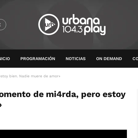
E
NICIO
PROGRAMACIÓN
NOTICIAS
ON DEMAND
C
stoy bien. Nadie muere de amor»
omento de mi4rda, pero estoy
»