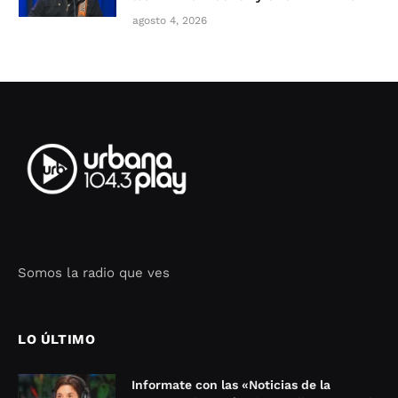
agosto 4, 2026
Somos la radio que ves
Seo Google Maps
COFIPOT.COM
LO ÚLTIMO
Informate con las «Noticias de la