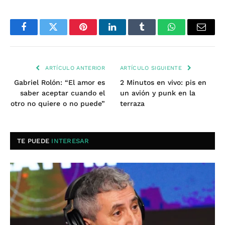
Facebook
Twitter
Pinterest
LinkedIn
Tumblr
WhatsApp
Email
ARTÍCULO ANTERIOR
ARTÍCULO SIGUIENTE
Gabriel Rolón: “El amor es
2 Minutos en vivo: pis en
saber aceptar cuando el
un avión y punk en la
otro no quiere o no puede”
terraza
TE PUEDE
INTERESAR