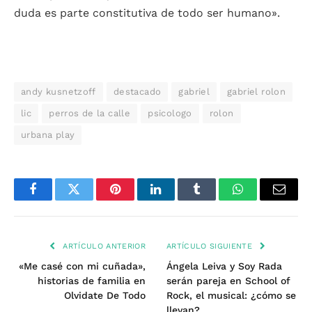
duda es parte constitutiva de todo ser humano».
andy kusnetzoff
destacado
gabriel
gabriel rolon
lic
perros de la calle
psicologo
rolon
urbana play
Facebook
Twitter
Pinterest
LinkedIn
Tumblr
WhatsApp
Email
ARTÍCULO ANTERIOR
ARTÍCULO SIGUIENTE
«Me casé con mi cuñada»,
Ángela Leiva y Soy Rada
historias de familia en
serán pareja en School of
Olvidate De Todo
Rock, el musical: ¿cómo se
llevan?