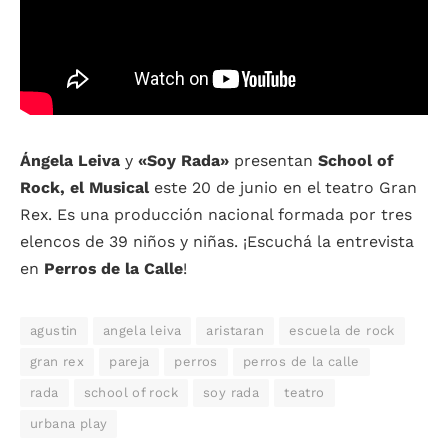
Ángela Leiva
y
«Soy Rada»
presentan
School of
Rock, el Musical
este 20 de junio en el teatro Gran
Rex. Es una producción nacional formada por tres
elencos de 39 niños y niñas. ¡Escuchá la entrevista
en
Perros de la Calle
!
agustin
angela leiva
aristaran
escuela de rock
gran rex
pareja
perros
perros de la calle
rada
school of rock
soy rada
teatro
urbana play