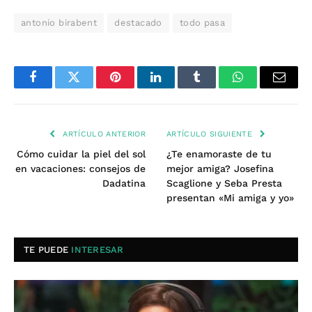
antonio birabent
destacado
todo pasa
Facebook
Twitter
Pinterest
LinkedIn
Tumblr
WhatsApp
Email
ARTÍCULO ANTERIOR
ARTÍCULO SIGUIENTE
Cómo cuidar la piel del sol
¿Te enamoraste de tu
en vacaciones: consejos de
mejor amiga? Josefina
Dadatina
Scaglione y Seba Presta
presentan «Mi amiga y yo»
TE PUEDE
INTERESAR