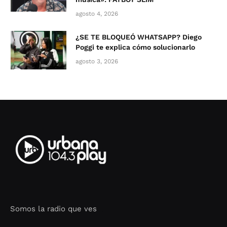
agosto 4, 2026
¿SE TE BLOQUEÓ WHATSAPP? Diego
Poggi te explica cómo solucionarlo
agosto 3, 2026
Somos la radio que ves
Seo Google Maps
COFIPOT.COM