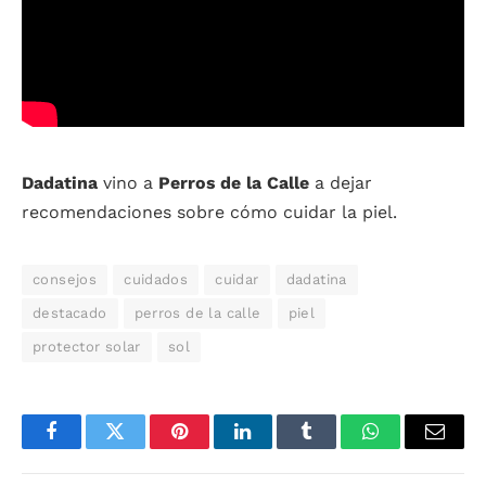
Dadatina
vino a
Perros de la Calle
a dejar
recomendaciones sobre cómo cuidar la piel.
consejos
cuidados
cuidar
dadatina
destacado
perros de la calle
piel
protector solar
sol
Facebook
Twitter
Pinterest
LinkedIn
Tumblr
WhatsApp
Email