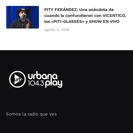
PITY FERÁNDEZ: Una anécdota de
cuando lo confundieron con VICENTICO,
los «PITI-GLASSES» y SHOW EN VIVO
agosto 4, 2026
Somos la radio que ves
Seo Google Maps
COFIPOT.COM