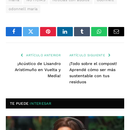
odonnell maria
Facebook
Twitter
Pinterest
LinkedIn
Tumblr
WhatsApp
Email
ARTÍCULO ANTERIOR
ARTÍCULO SIGUIENTE
¡Acústico de Lisandro
¡Todo sobre el compost!
Aristimuño en Vuelta y
Aprendé cómo ser más
Media!
sustentable con tus
residuos
TE PUEDE
INTERESAR