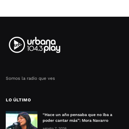
Somos la radio que ves
Seo Google Maps
COFIPOT.COM
LO ÚLTIMO
“Hace un año pensaba que no iba a
poder cantar más”: Mora Navarro
agosto 7, 2026