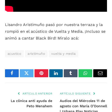
Lisandro Aristimuño pasó por nuestra terraza y la
rompió en el acústico de Vuelta y Media. ¡Incluso se
animó a cantar Black Bird! Miralo acá:
acustico
aristimuño
vuelta y media
Facebook
Twitter
Pinterest
LinkedIn
Tumblr
WhatsApp
Email
ARTÍCULO ANTERIOR
ARTÍCULO SIGUIENTE
La clínica anti ayuda de
Audios del Miércoles 11 de
Peto Menahem
agosto con María O’Donnell
| Urbana Play Noticias