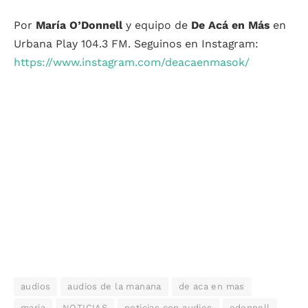
Por
María O’Donnell
y equipo de
De Acá en Más
en
Urbana Play 104.3 FM. Seguinos en Instagram:
https://www.instagram.com/deacaenmasok/
audios
audios de la manana
de aca en mas
maria
NOTICIAS
noticias con audios
odonnell