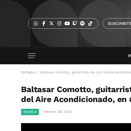
SUSCRIBIT
I
|
Portada
Baltasar Comotto, guitarrista de Los Fundamentalist
Baltasar Comotto, guitarri
del Aire Acondicionado, en
febrero 28, 2022
MÚSICA