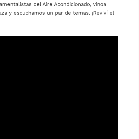
amentalistas del Aire Acondicionado, vinoa
aza y escuchamos un par de temas. ¡Reviví el