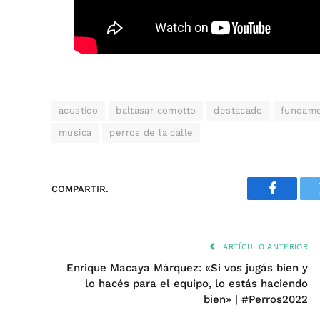
acustico
baltasar comotto
destacado
fundame
musica
perros de la calle
COMPARTIR.
Faceboo
ARTÍCULO ANTERIOR
Enrique Macaya Márquez: «Si vos jugás bien y
lo hacés para el equipo, lo estás haciendo
bien» | #Perros2022