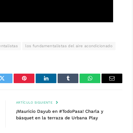
ntalistas
los fundamentalistas del aire acondicionado
k
Twitter
Pinterest
LinkedIn
Tumblr
WhatsApp
Email
ARTÍCULO SIGUIENTE
¡Mauricio Dayub en #TodoPasa! Charla y
básquet en la terraza de Urbana Play