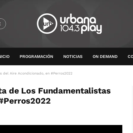
E
NICIO
PROGRAMACIÓN
NOTICIAS
ON DEMAND
C
as del Aire Acondicionado, en #Perros2022
sta de Los Fundamentalistas
 #Perros2022