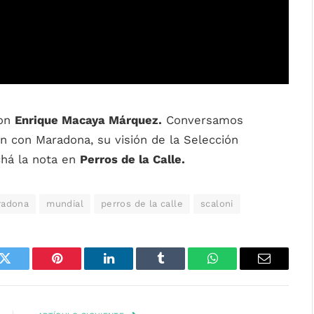
con
Enrique Macaya Márquez.
Conversamos
ón con Maradona, su visión de la Selección
chá la nota en
Perros de la Calle.
radona
mundial
perros de la calle
scaloni
k
Twitter
Pinterest
LinkedIn
Tumblr
WhatsApp
Email