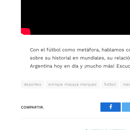
Con el fútbol como metáfora, hablamos 
sobre su historial en mundiales, su relaci
Argentina hoy en día y ¡mucho más! Escu
deportes
enrique macaya marquez
futbol
ma
COMPARTIR.
Faceboo