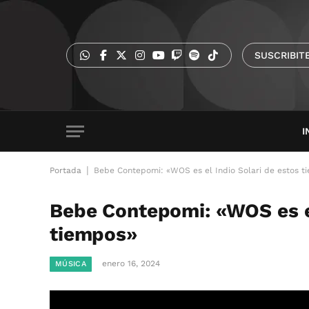
SUSCRIBIT
I
|
Portada
Bebe Contepomi: «WOS es el Indio Solari de estos t
Bebe Contepomi: «WOS es el
tiempos»
enero 16, 2024
MÚSICA