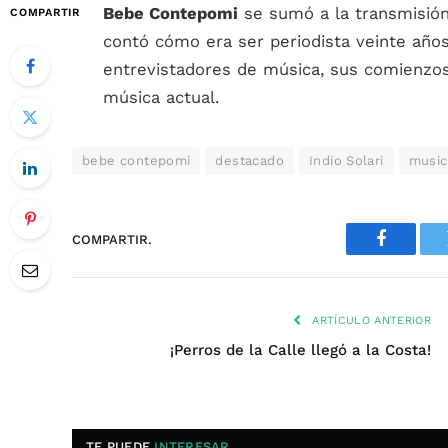
Bebe Contepomi
se sumó a la transmisió
COMPARTIR
contó cómo era ser periodista veinte años 
entrevistadores de música, sus comienzos 
música actual.
bebe contepomi
destacado
Indio Solari
music
COMPARTIR.
Faceboo
ARTÍCULO ANTERIOR
¡Perros de la Calle llegó a la Costa!
TE PUEDE
INTERESAR