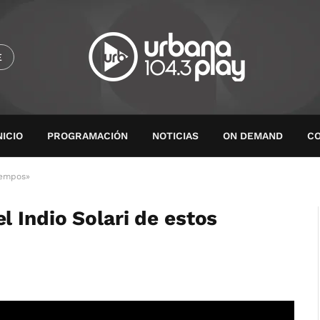
E
NICIO
PROGRAMACIÓN
NOTICIAS
ON DEMAND
C
iempos»
 Indio Solari de estos