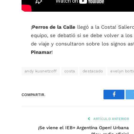
¡
Perros de la Calle
llegó a la Costa! Salier
equipo, se debatió si se debe volver a los
de viaje y consultaron sobre los signos as
Pinamar
!
andy kusnetzoff
costa
destacado
evelyn bott
COMPARTIR.
Faceboo
ARTÍCULO ANTERIOR
¡Se viene el IEB+ Argentina Open! Urbana