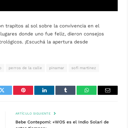
on trapitos al sol sobre la convivencia en el
 lugares donde uno fue feliz, dieron consejos
trológicos. ¡Escuchá la apertura desde
o
perros de la calle
pinamar
sofi martinez
k
Twitter
Pinterest
LinkedIn
Tumblr
WhatsApp
Email
ARTÍCULO SIGUIENTE
Bebe Contepomi: «WOS es el Indio Solari de