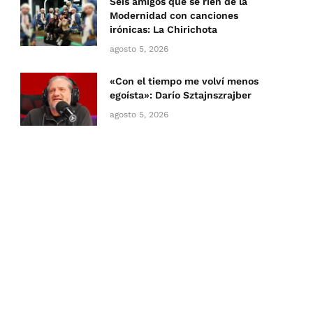
Seis amigos que se ríen de la
Modernidad con canciones
irónicas: La Chirichota
agosto 5, 2026
«Con el tiempo me volví menos
egoísta»: Darío Sztajnszrajber
agosto 5, 2026