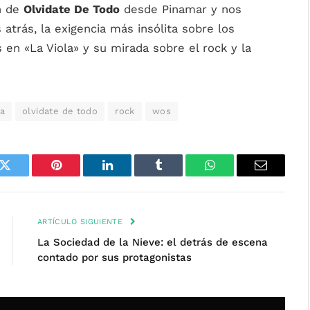
n de
Olvidate De Todo
desde Pinamar y nos
atrás, la exigencia más insólita sobre los
en «La Viola» y su mirada sobre el rock y la
a
olvidate de todo
rock
wos
k
Twitter
Pinterest
LinkedIn
Tumblr
WhatsApp
Email
ARTÍCULO SIGUIENTE
La Sociedad de la Nieve: el detrás de escena
contado por sus protagonistas