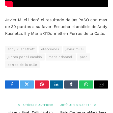
Javier Milei lideró el resultado de las PASO con más
de 30 puntos a su favor. Escuchá el análisis de Andy
Kusnetzoff y María O’Donnell en Perros de la Calle.
andy kusnetzoff
elecciones
javier milei
juntos por el cambio
maria odonnell
paso
perros de la calle
Facebook
Twitter
Pinterest
LinkedIn
Tumblr
WhatsApp
Email
ARTÍCULO ANTERIOR
ARTÍCULO SIGUIENTE
¡Jaze y Santi Celli cantan
Beto Carranza: «Maradona