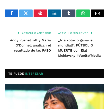
Facebook
Twitter
Pinterest
LinkedIn
Tumblr
WhatsApp
Email
ARTÍCULO ANTERIOR
ARTÍCULO SIGUIENTE
Andy Kusnetzoff y María
¿Ir a votar o ganar el
O’Donnell analizan el
mundial?: FÚTBOL O
resultado de las PASO
MUERTE con Eial
Moldavsky #VueltaYMedia
TE PUEDE
INTERESAR