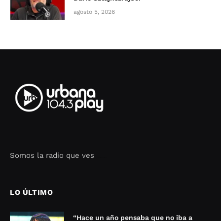
agosto 5, 2026
Somos la radio que ves
Seo Google Maps
COFIPOT.COM
LO ÚLTIMO
“Hace un año pensaba que no iba a