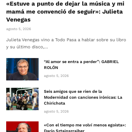
«Estuve a punto de dejar la música y mi
mamá me convenció de seguir»: Julieta
Venegas
agosto 5, 2026
Julieta Venegas vino a Todo Pasa a hablar sobre su libro
y su último disco,…
“Al amor se entra a perder”: GABRIEL
ROLÓN
agosto 5, 2026
Seis amigos que se ríen de la
Modernidad con canciones irónicas: La
Chirichota
agosto 5, 2026
«Con el tiempo me volví menos egoísta»:
Darío Sztajnszrajber