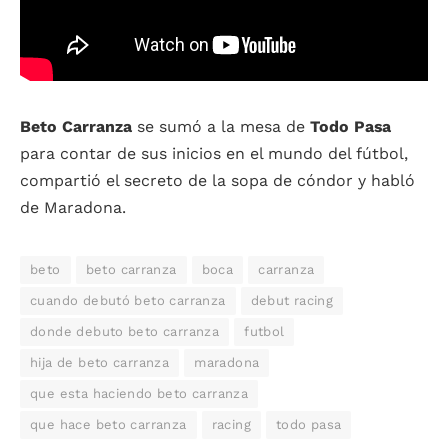
Beto Carranza
se sumó a la mesa de
Todo Pasa
para contar de sus inicios en el mundo del fútbol,
compartió el secreto de la sopa de cóndor y habló
de Maradona.
beto
beto carranza
boca
carranza
cuando debutó beto carranza
debut racing
donde debuto beto carranza
futbol
hija de beto carranza
maradona
que esta haciendo beto carranza
que hace beto carranza
racing
todo pasa