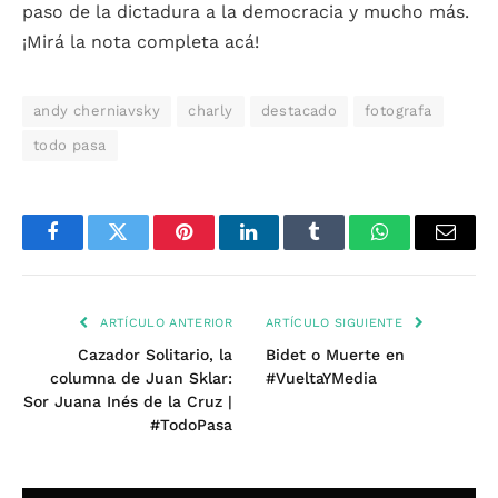
paso de la dictadura a la democracia y mucho más.
¡Mirá la nota completa acá!
andy cherniavsky
charly
destacado
fotografa
todo pasa
Facebook
Twitter
Pinterest
LinkedIn
Tumblr
WhatsApp
Email
ARTÍCULO ANTERIOR
ARTÍCULO SIGUIENTE
Cazador Solitario, la
Bidet o Muerte en
columna de Juan Sklar:
#VueltaYMedia
Sor Juana Inés de la Cruz |
#TodoPasa