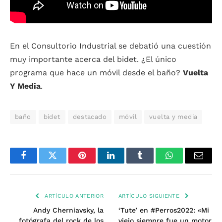
En el Consultorio Industrial se debatió una cuestión
muy importante acerca del bidet. ¿El único
programa que hace un móvil desde el baño?
Vuelta
Y Media
.
baño
bidet
destacado
móvil
vuelta y media
Facebook
Twitter
Pinterest
LinkedIn
Tumblr
WhatsApp
Email
ARTÍCULO ANTERIOR
ARTÍCULO SIGUIENTE
Andy Cherniavsky, la
‘Tute’ en #Perros2022: «Mi
fotógrafa del rock de los
viejo siempre fue un motor