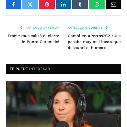
Facebook
Twitter
Pinterest
LinkedIn
Tumblr
WhatsApp
Email
ARTÍCULO ANTERIOR
ARTÍCULO SIGUIENTE
¡Emme musicalizó el cierre
Campi en #Perros2021: «La
de Punto Caramelo!
pasaba muy mal hasta que
descubrí el humor»
TE PUEDE
INTERESAR