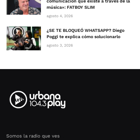
comunicación que existe a través de la
música»: FATBOY SLIM
agosto 4, 2026
¿SE TE BLOQUEÓ WHATSAPP? Diego
Poggi te explica cómo solucionarlo
agosto 3, 2026
Somos la radio que ves
Seo Google Maps
COFIPOT.COM