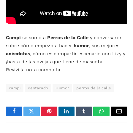
Campi
se sumó a
Perros de la Calle
y conversaron
sobre cómo empezó a hacer
humor
, sus mejores
anécdotas
, cómo es compartir escenario con Lizy y
¡hasta de las ovejas que tiene de mascota!
Reviví la nota completa.
campi
destacado
Humor
perros de la calle
Facebook
Twitter
Pinterest
LinkedIn
Tumblr
WhatsApp
Email