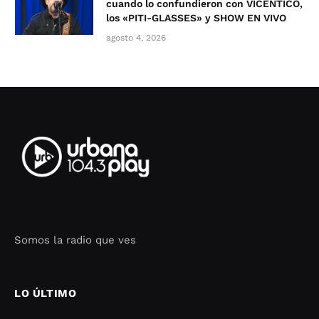
cuando lo confundieron con VICENTICO,
los «PITI-GLASSES» y SHOW EN VIVO
agosto 4, 2026
Somos la radio que ves
Seo Google Maps
COFIPOT.COM
LO ÚLTIMO