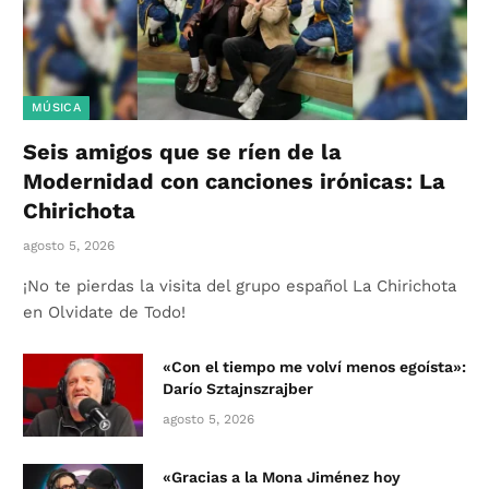
MÚSICA
Seis amigos que se ríen de la
Modernidad con canciones irónicas: La
Chirichota
agosto 5, 2026
¡No te pierdas la visita del grupo español La Chirichota
en Olvidate de Todo!
«Con el tiempo me volví menos egoísta»:
Darío Sztajnszrajber
agosto 5, 2026
«Gracias a la Mona Jiménez hoy