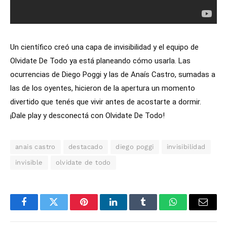
Un científico creó una capa de invisibilidad y el equipo de
Olvidate De Todo ya está planeando cómo usarla. Las
ocurrencias de Diego Poggi y las de Anaís Castro, sumadas a
las de los oyentes, hicieron de la apertura un momento
divertido que tenés que vivir antes de acostarte a dormir.
¡Dale play y desconectá con Olvidate De Todo!
anais castro
destacado
diego poggi
invisibilidad
invisible
olvidate de todo
Facebook
Twitter
Pinterest
LinkedIn
Tumblr
WhatsApp
Email