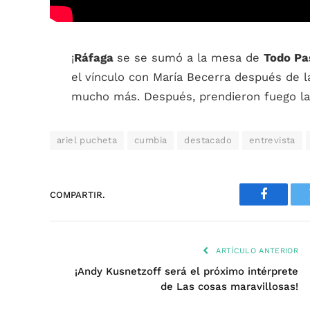
¡
Ráfaga
se se sumó a la mesa de
Todo Pa
el vínculo con María Becerra después de la
mucho más. Después, prendieron fuego la 
ariel pucheta
cumbia
destacado
entrevista
COMPARTIR.
Faceboo
ARTÍCULO ANTERIOR
¡Andy Kusnetzoff será el próximo intérprete
de Las cosas maravillosas!