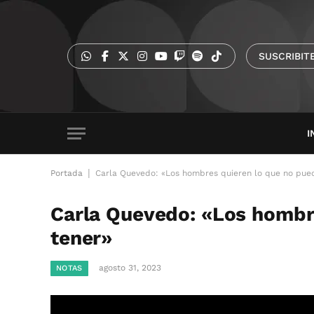
SUSCRIBIT
I
|
Portada
Carla Quevedo: «Los hombres quieren lo que no pue
Carla Quevedo: «Los hombr
tener»
agosto 31, 2023
NOTAS