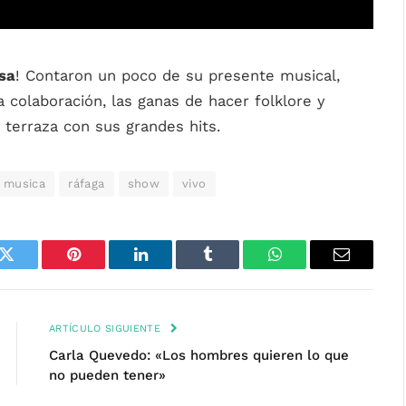
sa
! Contaron un poco de su presente musical,
 colaboración, las ganas de hacer folklore y
terraza con sus grandes hits.
musica
ráfaga
show
vivo
k
Twitter
Pinterest
LinkedIn
Tumblr
WhatsApp
Email
ARTÍCULO SIGUIENTE
Carla Quevedo: «Los hombres quieren lo que
no pueden tener»