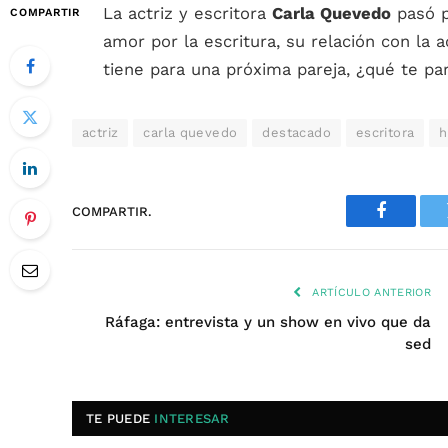
La actriz y escritora
Carla Quevedo
pasó 
COMPARTIR
amor por la escritura, su relación con la
tiene para una próxima pareja, ¿qué te pa
actriz
carla quevedo
destacado
escritora
h
COMPARTIR.
Faceboo
ARTÍCULO ANTERIOR
Ráfaga: entrevista y un show en vivo que da
sed
TE PUEDE
INTERESAR