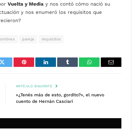
por
Vuelta y Media
y nos contó cómo nació su
 actuación y nos enumeró los requisitos que
recieron?
ombres
pareja
requisitos
k
Twitter
Pinterest
LinkedIn
Tumblr
WhatsApp
Email
ARTÍCULO SIGUIENTE
«¿Tenés más de esto, gordito?», el nuevo
cuento de Hernán Casciari