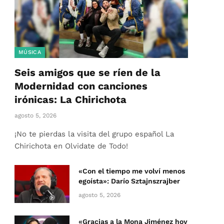
MÚSICA
Seis amigos que se ríen de la
Modernidad con canciones
irónicas: La Chirichota
agosto 5, 2026
¡No te pierdas la visita del grupo español La
Chirichota en Olvidate de Todo!
«Con el tiempo me volví menos
egoísta»: Darío Sztajnszrajber
agosto 5, 2026
«Gracias a la Mona Jiménez hoy