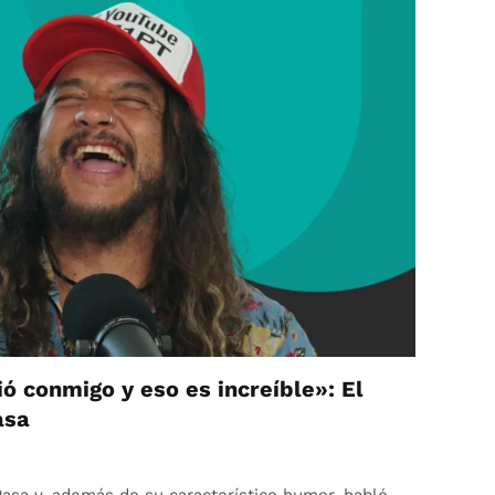
ó conmigo y eso es increíble»: El
asa
asa y, además de su característico humor, habló