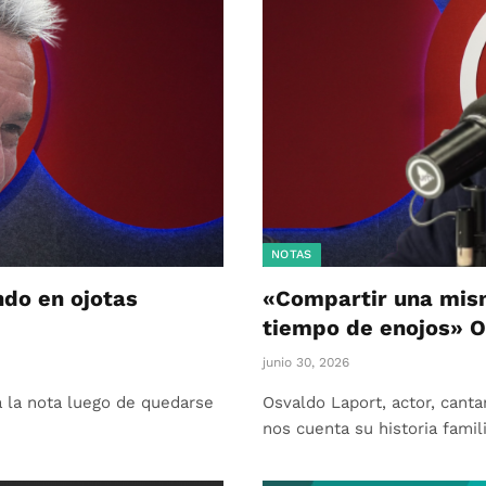
NOTAS
do en ojotas
«Compartir una mism
tiempo de enojos»
junio 30, 2026
a la nota luego de quedarse
Osvaldo Laport, actor, canta
nos cuenta su historia famil