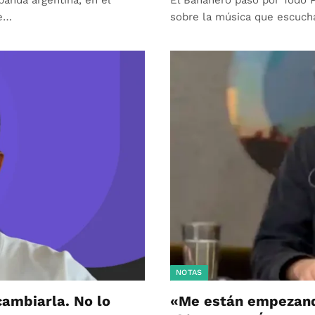
ne…
sobre la música que escuch
NOTAS
cambiarla. No lo
«Me están empezand