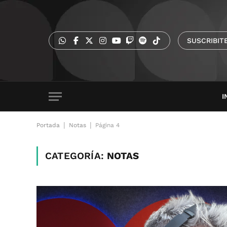
SUSCRIBIT
I
|
|
Portada
Notas
Página 4
CATEGORÍA:
NOTAS