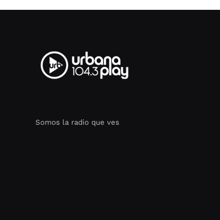
Somos la radio que ves
Seo Google Maps
COFIPOT.COM