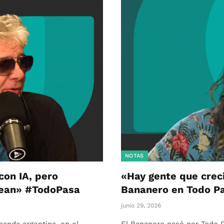
NOTAS
on IA, pero
«Hay gente que creci
 vean» #TodoPasa
Bananero en Todo P
junio 29, 2026
banda argentina, en el
El Bananero pasó por Todo P