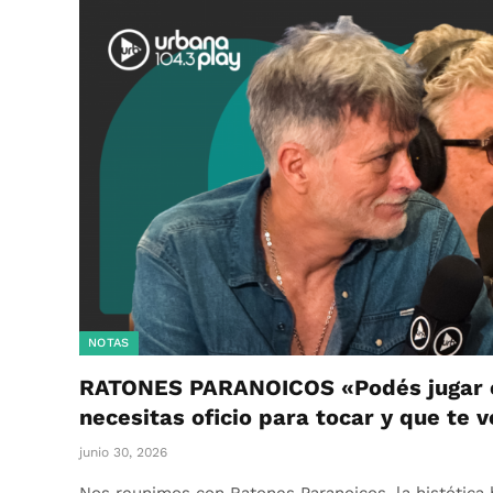
NOTAS
RATONES PARANOICOS «Podés jugar c
necesitas oficio para tocar y que te
junio 30, 2026
Nos reunimos con Ratones Paranoicos, la histótica 