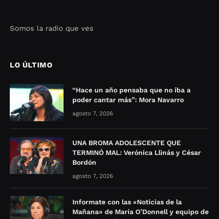
Somos la radio que ves
Seo Google Maps
COFIPOT.COM
LO ÚLTIMO
“Hace un año pensaba que no iba a
poder cantar más”: Mora Navarro
agosto 7, 2026
UNA BROMA ADOLESCENTE QUE
TERMINÓ MAL: Verónica Llinás y César
Bordón
agosto 7, 2026
Informate con las «Noticias de la
Mañana» de María O’Donnell y equipo de