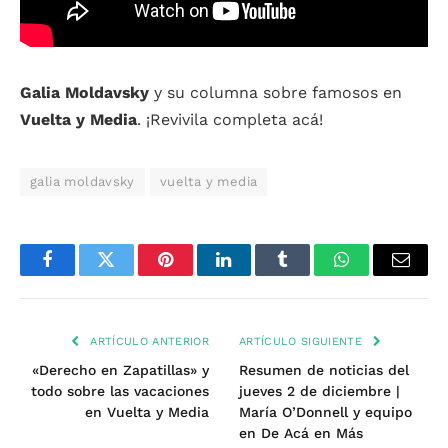
Galia Moldavsky
y su columna sobre famosos en
Vuelta y Media
. ¡Revivila completa acá!
galia moldavsky
vuelta y media
Facebook
Twitter
Pinterest
LinkedIn
Tumblr
WhatsApp
Email
ARTÍCULO ANTERIOR
ARTÍCULO SIGUIENTE
«Derecho en Zapatillas» y
Resumen de noticias del
todo sobre las vacaciones
jueves 2 de diciembre |
en Vuelta y Media
María O’Donnell y equipo
en De Acá en Más