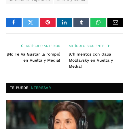
Facebook
Twitter
Pinterest
LinkedIn
Tumblr
WhatsApp
Email
ARTÍCULO ANTERIOR
ARTÍCULO SIGUIENTE
¡No Te Va Gustar la rompió
¡Chimentos con Galia
en Vuelta y Media!
Moldavsky en Vuelta y
Media!
TE PUEDE
INTERESAR