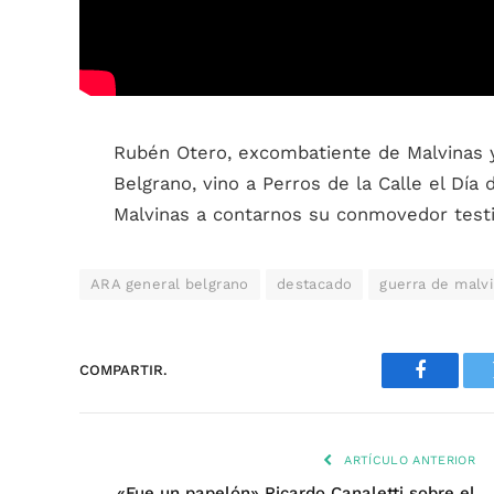
Rubén Otero, excombatiente de Malvinas y
Belgrano, vino a Perros de la Calle el Día
Malvinas a contarnos su conmovedor test
ARA general belgrano
destacado
guerra de malv
COMPARTIR.
Faceboo
ARTÍCULO ANTERIOR
«Fue un papelón» Ricardo Canaletti sobre el