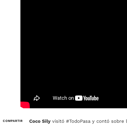
Coco Sily
visitó #TodoPasa y contó sobre 
COMPARTIR