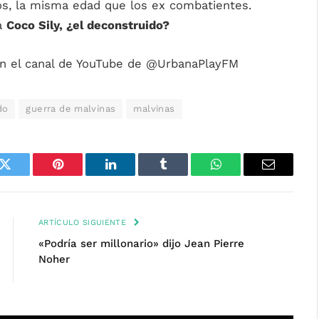
os, la misma edad que los ex combatientes.
ra
Coco Sily, ¿el deconstruido?
en el canal de YouTube de @UrbanaPlayFM
do
guerra de malvinas
malvinas
k
Twitter
Pinterest
LinkedIn
Tumblr
WhatsApp
Email
ARTÍCULO SIGUIENTE
«Podría ser millonario» dijo Jean Pierre
Noher