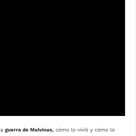
la
guerra de Malvinas,
cómo lo vivió y cómo lo