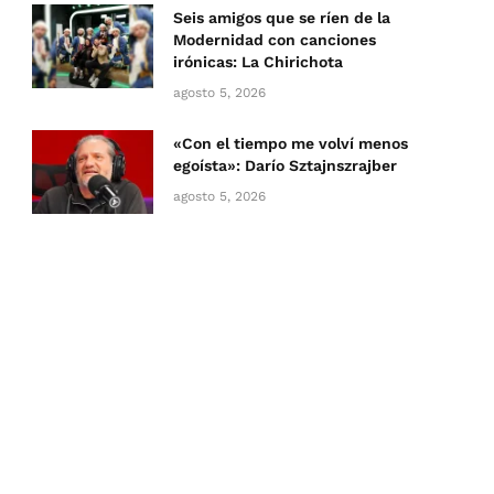
Seis amigos que se ríen de la
Modernidad con canciones
irónicas: La Chirichota
agosto 5, 2026
«Con el tiempo me volví menos
egoísta»: Darío Sztajnszrajber
agosto 5, 2026