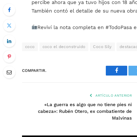
percibe ahora que ya tuvo hijos con 18 añ
También contó el detalle de su nueva ob
Reviví la nota completa en #TodoPasa 
coco
coco el deconstruido
Coco Sily
destaca
COMPARTIR.
Faceboo
ARTÍCULO ANTERIOR
«La guerra es algo que no tiene pies ni
cabeza»: Rubén Otero, ex combatiente de
Malvinas