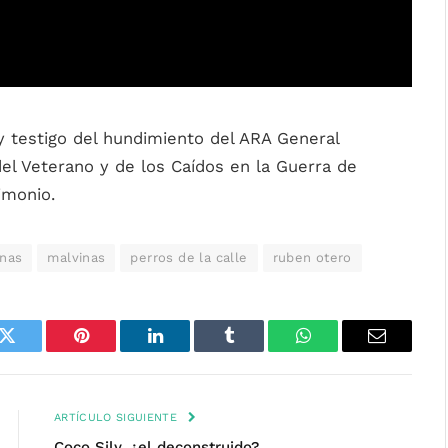
 testigo del hundimiento del ARA General
 del Veterano y de los Caídos en la Guerra de
imonio.
inas
malvinas
perros de la calle
ruben otero
k
Twitter
Pinterest
LinkedIn
Tumblr
WhatsApp
Email
ARTÍCULO SIGUIENTE
Coco Sily, ¿el deconstruido?